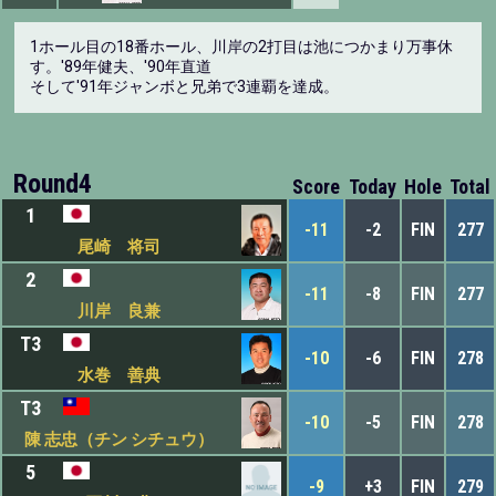
1ホール目の18番ホール、川岸の2打目は池につかまり万事休
す。'89年健夫、'90年直道
そして'91年ジャンボと兄弟で3連覇を達成。
Round4
Score
Today
Hole
Total
1
-11
-2
FIN
277
尾崎 将司
2
-11
-8
FIN
277
川岸 良兼
T3
-10
-6
FIN
278
水巻 善典
T3
-10
-5
FIN
278
陳 志忠（チン シチュウ）
5
-9
+3
FIN
279