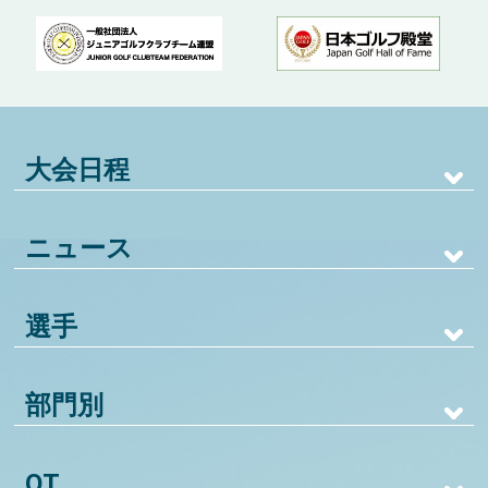
大会日程
ニュース
選手
部門別
QT