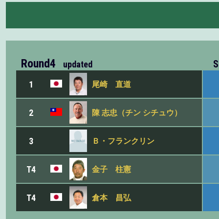
Round4
S
updated
1
尾崎 直道
2
陳 志忠（チン シチュウ）
3
Ｂ・フランクリン
T4
金子 柱憲
T4
倉本 昌弘