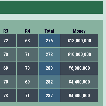
R3
R4
Total
Money
72
68
276
¥18,000,000
70
71
278
¥10,000,000
69
73
280
¥6,800,000
70
69
282
¥4,400,000
73
71
282
¥4,400,000