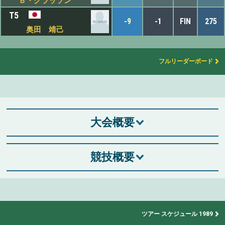
Ｂ・グラッソン
T5
-9
-1
FIN
275
奥田 靖己
フルリーダーボード
大会概要
競技概要
ツアー スケジュール 1989