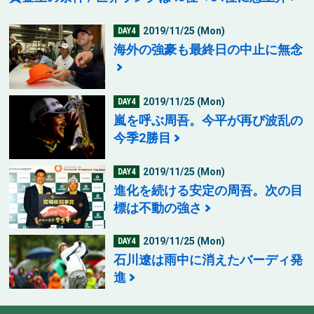
2019/11/25 (Mon)
DAY4
海外の強豪も最終日の中止に無念
2019/11/25 (Mon)
DAY4
嵐を呼ぶ周吾。今平が再び波乱の
今季2勝目
2019/11/25 (Mon)
DAY4
進化を続ける安定の周吾。次の目
標は不動の強さ
2019/11/25 (Mon)
DAY4
石川遼は雨中に消えたバーディ発
進