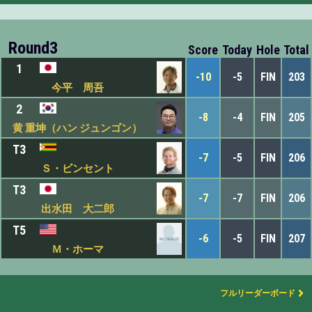
Round3
Score
Today
Hole
Total
1
-10
-5
FIN
203
今平 周吾
2
-8
-4
FIN
205
黄 重坤（ハン ジュンゴン）
T3
-7
-5
FIN
206
Ｓ・ビンセント
T3
-7
-7
FIN
206
出水田 大二郎
T5
-6
-5
FIN
207
Ｍ・ホーマ
フルリーダーボード