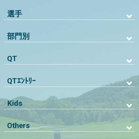
選手
部門別
QT
QTｴﾝﾄﾘｰ
Kids
Others