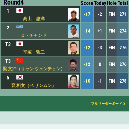
Round4
Score
Today
Hole
Total
1
-17
-2
FIN
271
高山 忠洋
2
-14
+1
FIN
274
Ｄ・チャンド
T3
-12
-3
FIN
276
平塚 哲二
T3
-12
0
FIN
276
梁 文冲（リャン ウェンチョン）
5
-10
-1
FIN
278
裵 相文（ベ サンムン）
フルリーダーボード