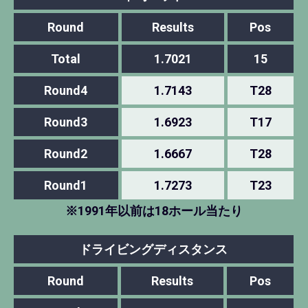
Round
Results
Pos
Total
1.7021
15
Round4
1.7143
T28
Round3
1.6923
T17
Round2
1.6667
T28
Round1
1.7273
T23
※1991年以前は18ホール当たり
ドライビングディスタンス
Round
Results
Pos