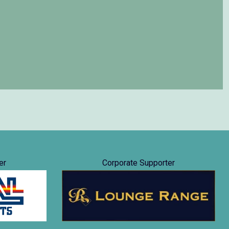
er
Corporate Supporter