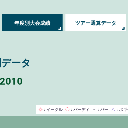
年度別大会成績
ツアー通算データ
別データ
010
◎
：イーグル
◯
：バーディ
－
：パー
△
：ボギ