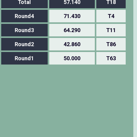
Total
57.140
T18
Round4
71.430
T4
Round3
64.290
T11
Round2
42.860
T86
Round1
50.000
T63