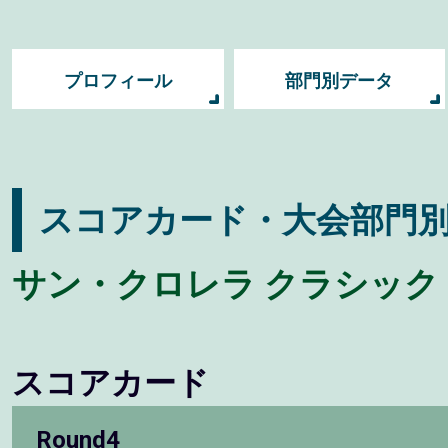
プロフィール
部門別データ
スコアカード・大会部門
サン・クロレラ クラシック 2
スコアカード
Round4