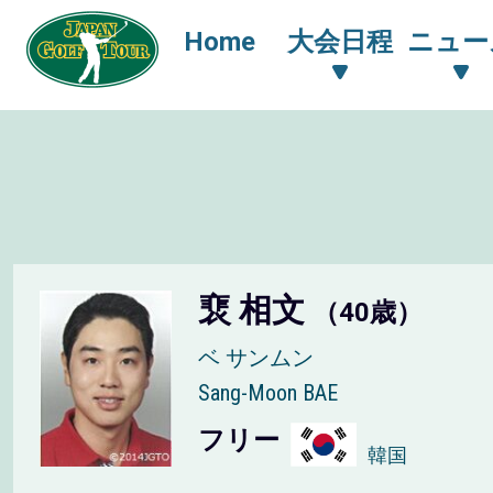
Home
大会日程
ニュー
裵 相文
（40歳）
ベ サンムン
Sang-Moon BAE
フリー
韓国