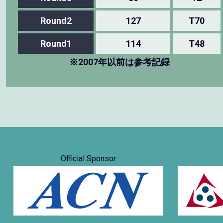
Round2
127
T70
Round1
114
T48
※2007年以前は参考記録
Official Sponsor