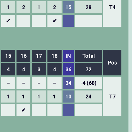
1
2
1
2
15
28
T4
✔
✔
15
16
17
18
IN
Total
Pos
4
4
3
4
36
72
－
－
－
－
34
-4 (68)
1
1
1
1
10
24
T7
✔