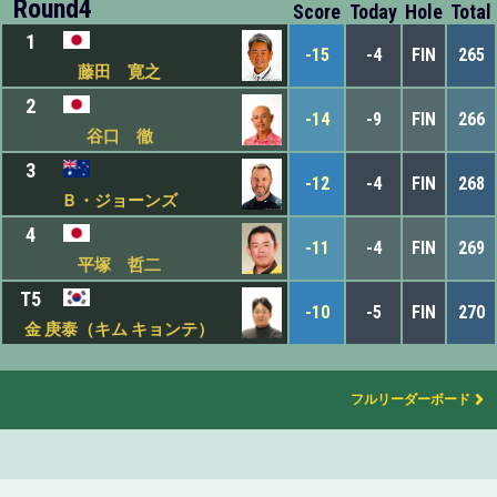
Round4
Score
Today
Hole
Total
1
-15
-4
FIN
265
藤田 寛之
2
-14
-9
FIN
266
谷口 徹
3
-12
-4
FIN
268
Ｂ・ジョーンズ
4
-11
-4
FIN
269
平塚 哲二
T5
-10
-5
FIN
270
金 庚泰（キム キョンテ）
フルリーダーボード