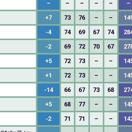
–
–
–
–
–
–
+7
73
76
–
–
14
-4
74
69
67
74
28
-2
69
72
70
67
27
+5
72
73
–
–
14
+1
72
73
–
–
14
-14
66
67
73
68
27
+5
68
77
–
–
14
-2
71
71
–
–
14