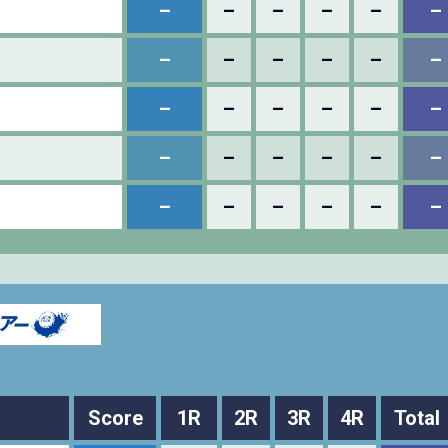
–
–
–
–
–
–
–
–
–
–
–
–
–
–
–
–
–
–
–
–
–
–
–
–
–
–
–
–
–
–
Score
1R
2R
3R
4R
Total