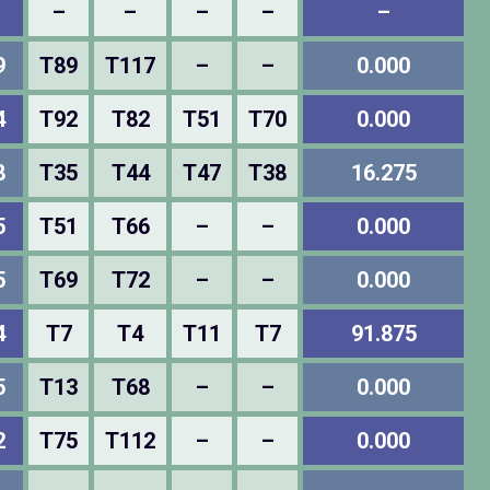
–
–
–
–
–
9
T89
T117
–
–
0.000
4
T92
T82
T51
T70
0.000
8
T35
T44
T47
T38
16.275
5
T51
T66
–
–
0.000
5
T69
T72
–
–
0.000
4
T7
T4
T11
T7
91.875
5
T13
T68
–
–
0.000
2
T75
T112
–
–
0.000