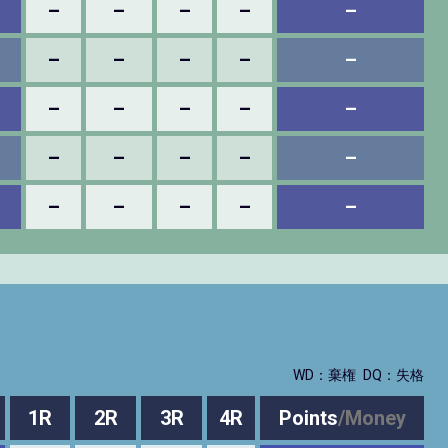
–
–
–
–
–
–
–
–
–
–
–
–
–
–
–
–
–
–
–
–
–
–
–
–
–
WD：棄権
DQ：失格
1R
2R
3R
4R
Points
/
Money