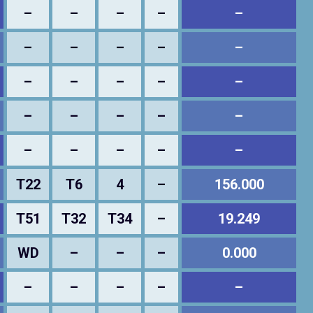
–
–
–
–
–
–
–
–
–
–
–
–
–
–
–
–
–
–
–
–
–
–
–
–
–
T22
T6
4
–
156.000
T51
T32
T34
–
19.249
WD
–
–
–
0.000
–
–
–
–
–