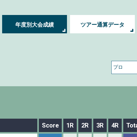
年度別大会成績
ツアー通算データ
Score
1R
2R
3R
4R
Tot