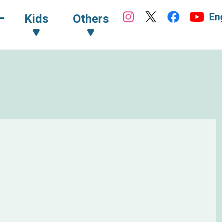
En
ｰ
Kids
Others