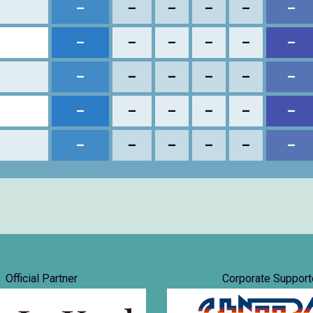
–
–
–
–
–
–
–
–
–
–
–
–
–
–
–
–
–
–
–
–
–
–
–
–
–
–
–
–
–
–
Official Partner
Corporate Support