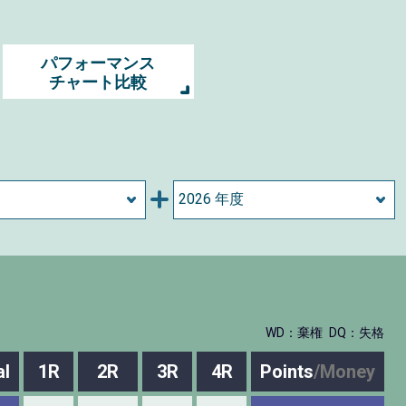
パフォーマンス
チャート比較
WD：棄権
DQ：失格
al
1R
2R
3R
4R
Points
/
Money