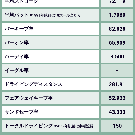
72.119
平均ストローク
1.7969
平均パット
※1991年以前は18ホール当たり
82.828
パーキープ率
65.909
パーオン率
3.500
バーディ率
–
イーグル率
281.91
ドライビングディスタンス
52.922
フェアウェイキープ率
43.333
サンドセーブ率
150
トータルドライビング
※2007年以前は参考記録