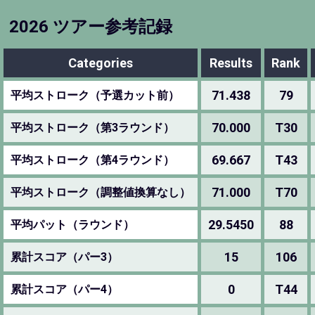
2026 ツアー参考記録
Categories
Results
Rank
71.438
79
平均ストローク（予選カット前）
70.000
T30
平均ストローク（第3ラウンド）
69.667
T43
平均ストローク（第4ラウンド）
71.000
T70
平均ストローク（調整値換算なし）
29.5450
88
平均パット（ラウンド）
15
106
累計スコア（パー3）
0
T44
累計スコア（パー4）