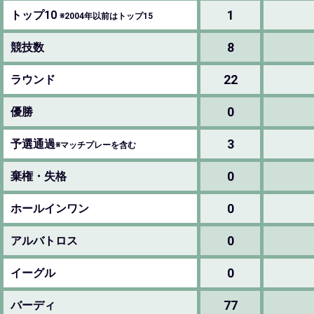
1
トップ10
※2004年以前はトップ15
8
競技数
22
ラウンド
0
優勝
3
予選通過
※マッチプレーを含む
0
棄権・失格
0
ホールインワン
0
アルバトロス
0
イーグル
77
バーディ