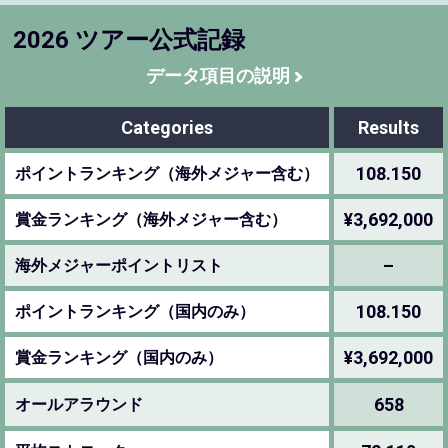
2026 ツアー公式記録
データ項目の説明
Categories
Results
108.150
ポイントランキング（海外メジャー含む）
¥3,692,000
賞金ランキング（海外メジャー含む）
–
海外メジャーポイントリスト
108.150
ポイントランキング（国内のみ）
¥3,692,000
賞金ランキング（国内のみ）
658
オールアラウンド