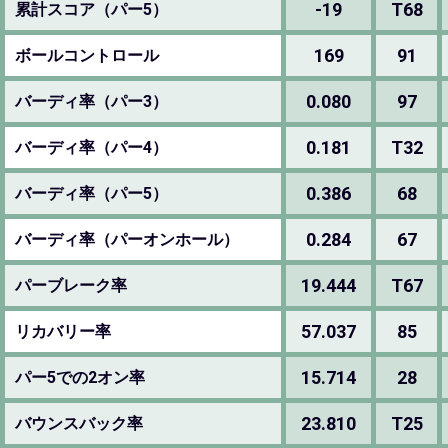
-19
T68
累計スコア（パー5）
169
91
ボールコントロール
0.080
97
バーディ率（パー3）
0.181
T32
バーディ率（パー4）
0.386
68
バーディ率（パー5）
0.284
67
バーディ率（パーオンホール）
19.444
T67
パーブレーク率
57.037
85
リカバリー率
15.714
28
パー5での2オン率
23.810
T25
バウンスバック率