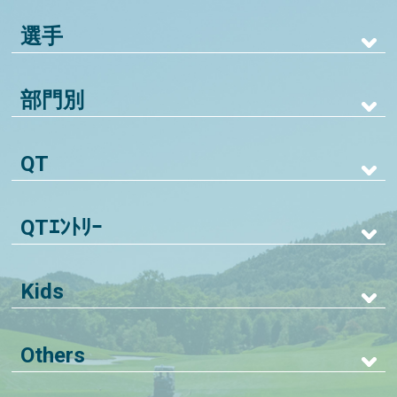
選手
部門別
QT
QTｴﾝﾄﾘｰ
Kids
Others