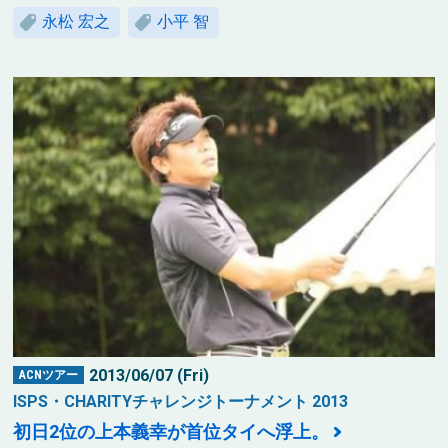
永松 宏之
小平 智
2013/06/07 (Fri)
ACNツアー
ISPS・CHARITYチャレンジトーナメント 2013
初日2位の上本義幸が首位タイへ浮上。