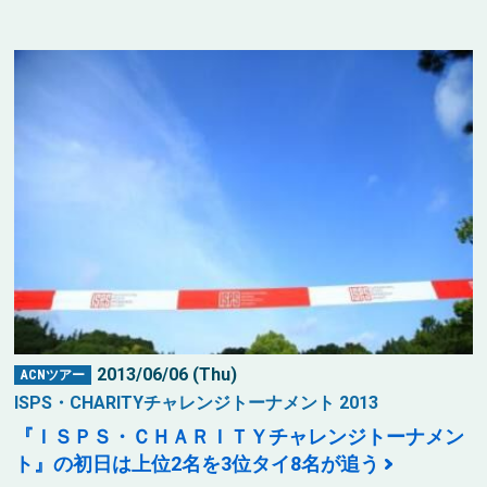
2013/06/06 (Thu)
ACNツアー
ISPS・CHARITYチャレンジトーナメント 2013
『ＩＳＰＳ・ＣＨＡＲＩＴＹチャレンジトーナメン
ト』の初日は上位2名を3位タイ8名が追う