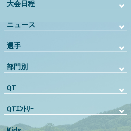
大会日程
ニュース
選手
部門別
QT
QTｴﾝﾄﾘｰ
Kids