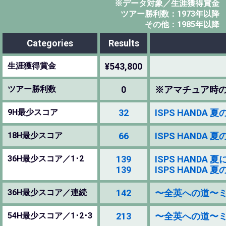
※データ対象／生涯獲得賞金
ツアー勝利数：1973年以降
その他：1985年以降
Categories
Results
生涯獲得賞金
¥543,800
ツアー勝利数
0
※アマチュア時
9H最少スコア
32
ISPS HANDA 
18H最少スコア
66
ISPS HANDA 
36H最少スコア／1･2
139
ISPS HANDA 
139
ISPS HANDA 
36H最少スコア／連続
142
〜全英への道〜ミズノオ
54H最少スコア／1･2･3
213
〜全英への道〜ミズノオ