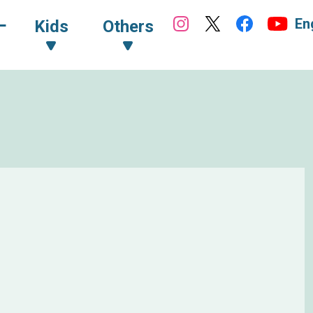
En
ｰ
Kids
Others