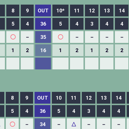
8
9
OUT
10*
11
12
13
14
5
4
36
5
4
3
4
4
－
◯
－
35
◯
－
－
－
－
1
2
16
1
2
1
2
2
8
9
OUT
10
11
12
13
14
5
4
36
5
4
3
4
4
△
◯
－
34
－
△
－
－
－