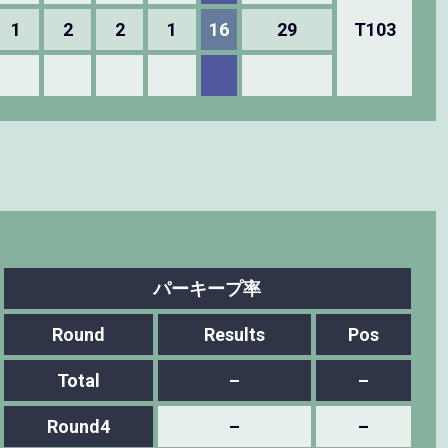
1
2
2
1
16
29
T103
パーキープ率
Round
Results
Pos
Total
–
–
Round4
–
–