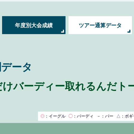
年度別大会成績
ツアー通算データ
別データ
どれだけバーディー取れるんだトー
◎
：イーグル
◯
：バーディ
－
：パー
△
：ボギ