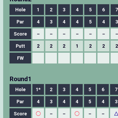
Hole
1
2
3
4
5
6
7
Par
4
3
4
4
5
4
3
Score
－
－
－
－
－
－
Putt
2
2
2
1
2
2
2
FW
Round1
Hole
1*
2
3
4
5
6
7
Par
4
3
4
4
5
4
3
Score
◯
－
－
◯
－
－