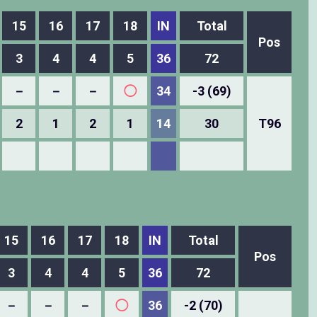
15
16
17
18
IN
Total
Pos
3
4
4
5
36
72
－
－
－
◯
34
-3 (69)
2
1
2
1
14
30
T96
15
16
17
18
IN
Total
Pos
3
4
4
5
36
72
－
－
－
◯
36
-2 (70)