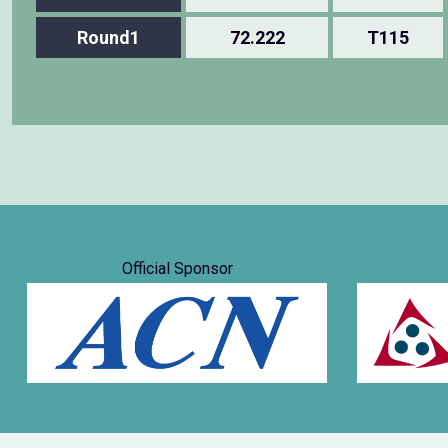
Round1
72.222
T115
Official Sponsor