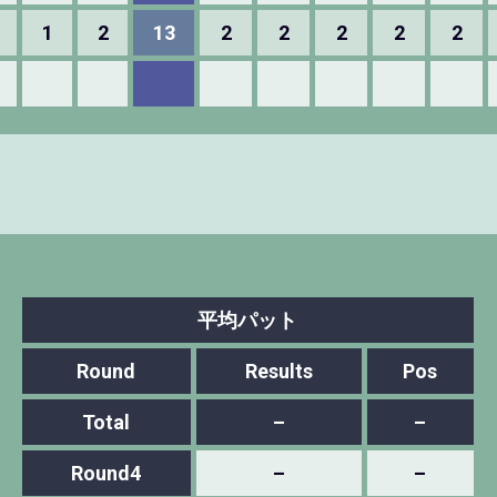
1
2
13
2
2
2
2
2
平均パット
Round
Results
Pos
Total
–
–
Round4
–
–