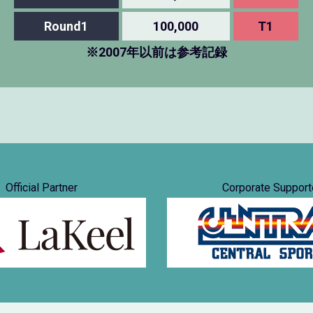
Round1
100,000
T1
※2007年以前は参考記録
Official Partner
Corporate Support