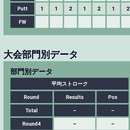
Putt
1
1
2
1
2
1
2
FW
大会部門別データ
部門別データ
平均ストローク
Round
Results
Pos
Total
–
–
Round4
–
–