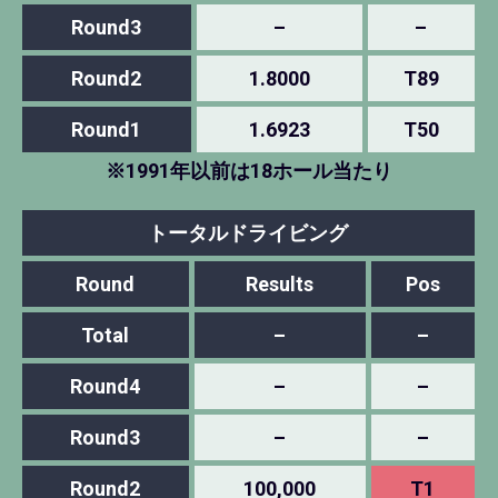
Round3
–
–
Round2
1.8000
T89
Round1
1.6923
T50
※1991年以前は18ホール当たり
トータルドライビング
Round
Results
Pos
Total
–
–
Round4
–
–
Round3
–
–
Round2
100,000
T1