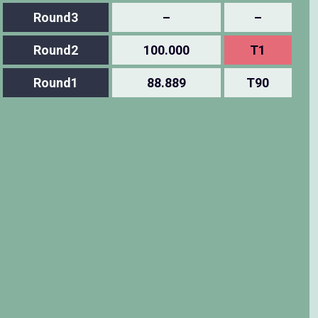
Round3
–
–
Round2
100.000
T1
Round1
88.889
T90