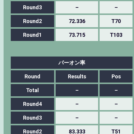
Round3
–
–
Round2
72.336
T70
Round1
73.715
T103
パーオン率
Round
Results
Pos
Total
–
–
Round4
–
–
Round3
–
–
Round2
83.333
T51