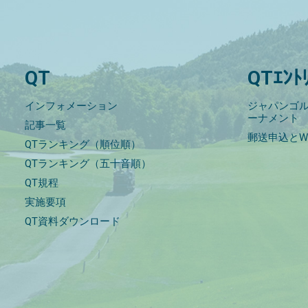
QT
QTｴﾝﾄ
インフォメーション
ジャパンゴル
ーナメント
記事一覧
郵送申込とW
QTランキング（順位順）
QTランキング（五十音順）
QT規程
実施要項
QT資料ダウンロード