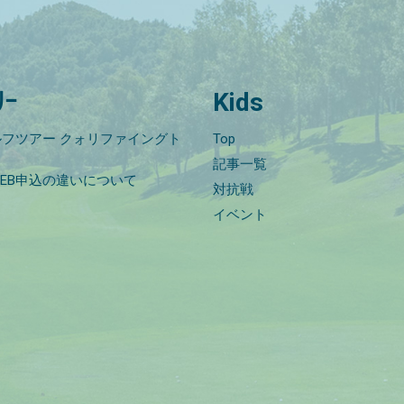
ﾘｰ
Kids
フツアー クォリファイングト
Top
記事一覧
EB申込の違いについて
対抗戦
イベント