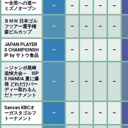
〜全英への道〜
–
–
–
–
–
ミズノオープン
ＢＭＷ 日本ゴル
–
–
–
–
–
フツアー選手権
森ビルカップ
JAPAN PLAYER
–
–
–
–
–
S CHAMPIONSH
IP by サトウ食品
～ジャンボ尾崎
追悼大会～ ISP
S HANDA 夏に爆
–
–
–
–
–
発 どれだけバー
ディー取れるん
だトーナメント
Sansan KBCオ
–
–
–
–
–
ーガスタゴルフ
トーナメント