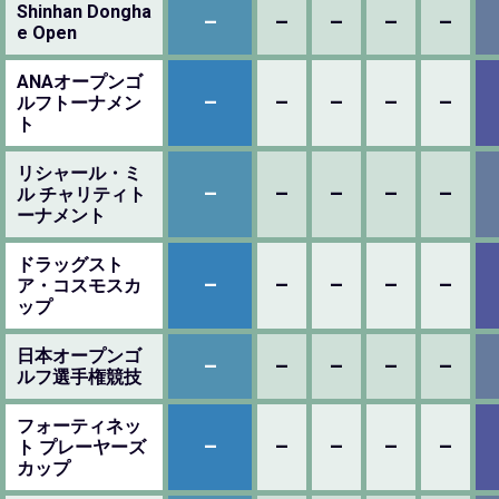
Shinhan Dongha
–
–
–
–
–
e Open
ANAオープンゴ
–
–
–
–
–
ルフトーナメン
ト
リシャール・ミ
–
–
–
–
–
ル チャリティト
ーナメント
ドラッグスト
–
–
–
–
–
ア・コスモスカ
ップ
日本オープンゴ
–
–
–
–
–
ルフ選手権競技
フォーティネッ
–
–
–
–
–
ト プレーヤーズ
カップ