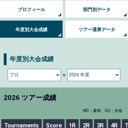
プロフィール
部門別データ
年度別大会成績
ツアー通算データ
年度別大会成績
2026 ツアー成績
WD：棄権
DQ：失格
Tournaments
Score
1R
2R
3R
4R
T