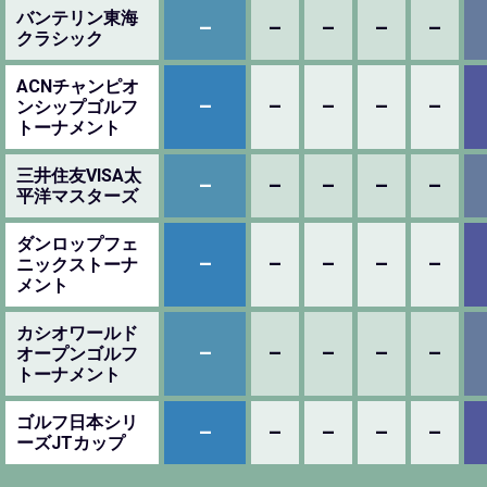
バンテリン東海
–
–
–
–
–
クラシック
ACNチャンピオ
–
–
–
–
–
ンシップゴルフ
トーナメント
三井住友VISA太
–
–
–
–
–
平洋マスターズ
ダンロップフェ
–
–
–
–
–
ニックストーナ
メント
カシオワールド
–
–
–
–
–
オープンゴルフ
トーナメント
ゴルフ日本シリ
–
–
–
–
–
ーズJTカップ