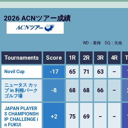
2026 ACNツアー成績
WD：棄権
DQ：失格
Tournaments
Score
1R
2R
3R
4R
T
-17
65
71
63
–
Novil Cup
ニュータス カッ
-8
68
68
66
–
プ in 利根パーク
ゴルフ場
JAPAN PLAYER
S CHAMPIONSH
+2
75
69
–
–
IP CHALLENGE i
n FUKUI