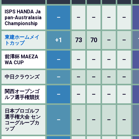
ISPS HANDA Ja
–
–
–
–
–
pan-Australasia
Championship
東建ホームメイ
+1
73
70
–
–
トカップ
前澤杯 MAEZA
–
–
–
–
–
WA CUP
–
–
–
–
–
中日クラウンズ
関西オープンゴ
–
–
–
–
–
ルフ選手権競技
日本プロゴルフ
選手権大会 セン
–
–
–
–
–
コーグループカ
ップ