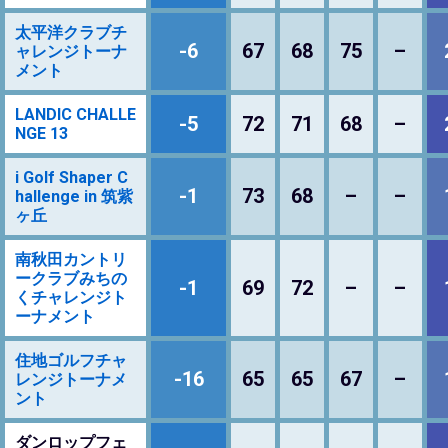
太平洋クラブチ
-6
67
68
75
–
ャレンジトーナ
メント
LANDIC CHALLE
-5
72
71
68
–
NGE 13
i Golf Shaper C
-1
73
68
–
–
hallenge in 筑紫
ヶ丘
南秋田カントリ
ークラブみちの
-1
69
72
–
–
くチャレンジト
ーナメント
住地ゴルフチャ
-16
65
65
67
–
レンジトーナメ
ント
ダンロップフェ