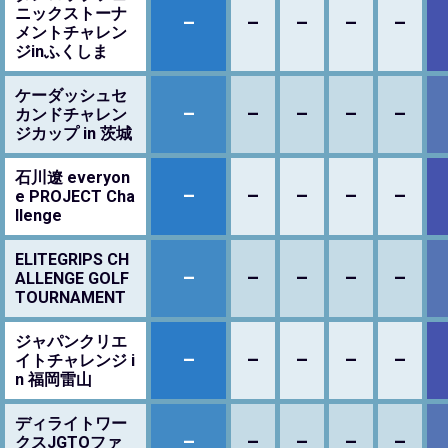
ニックストーナ
–
–
–
–
–
メントチャレン
ジinふくしま
ケーダッシュセ
–
–
–
–
–
カンドチャレン
ジカップ in 茨城
石川遼 everyon
–
–
–
–
–
e PROJECT Cha
llenge
ELITEGRIPS CH
–
–
–
–
–
ALLENGE GOLF
TOURNAMENT
ジャパンクリエ
–
–
–
–
–
イトチャレンジ i
n 福岡雷山
ディライトワー
–
–
–
–
–
クスJGTOファ