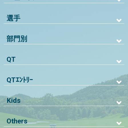
選手
部門別
QT
QTｴﾝﾄﾘｰ
Kids
Others