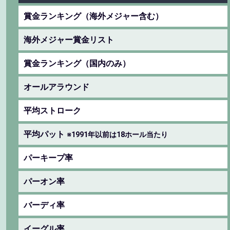
賞金ランキング（海外メジャー含む）
海外メジャー賞金リスト
賞金ランキング（国内のみ）
オールアラウンド
平均ストローク
平均パット
※1991年以前は18ホール当たり
パーキープ率
パーオン率
バーディ率
イーグル率