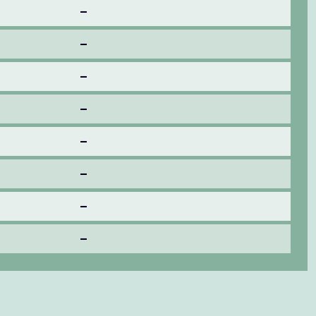
–
–
–
–
–
–
–
–