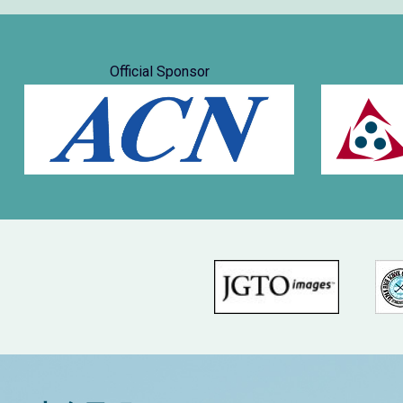
Official Sponsor