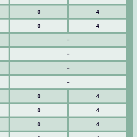
0
4
0
4
–
–
–
–
0
4
0
4
0
4