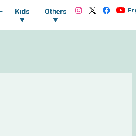
En
ｰ
Kids
Others