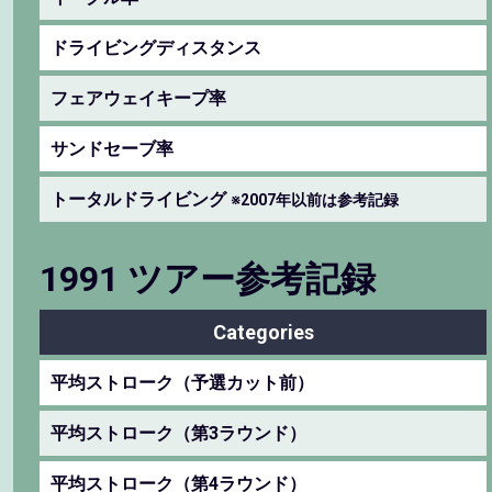
ドライビングディスタンス
フェアウェイキープ率
サンドセーブ率
トータルドライビング
※2007年以前は参考記録
1991 ツアー参考記録
Categories
平均ストローク（予選カット前）
平均ストローク（第3ラウンド）
平均ストローク（第4ラウンド）