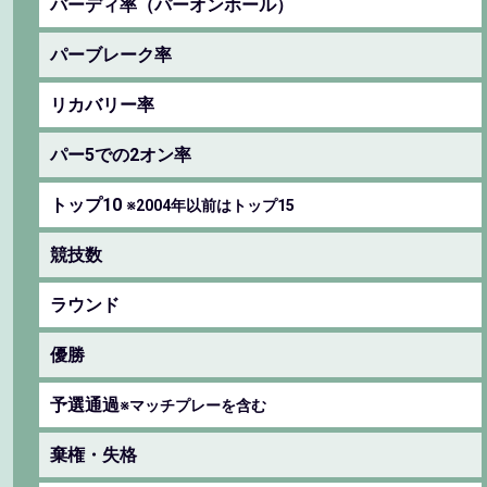
バーディ率（パーオンホール）
パーブレーク率
リカバリー率
パー5での2オン率
トップ10
※2004年以前はトップ15
競技数
ラウンド
優勝
予選通過
※マッチプレーを含む
棄権・失格