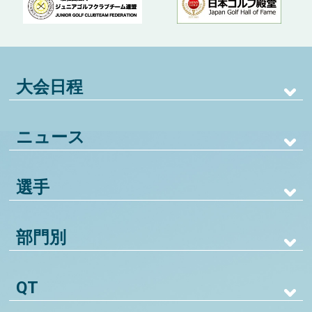
大会日程
ニュース
選手
部門別
QT