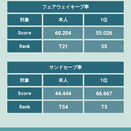
フェアウェイキープ率
対象
本人
1位
60.204
55.026
Score
T21
55
Rank
サンドセーブ率
対象
本人
1位
44.444
66.667
Score
T54
T5
Rank