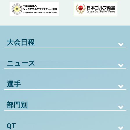
大会日程
ニュース
選手
部門別
QT