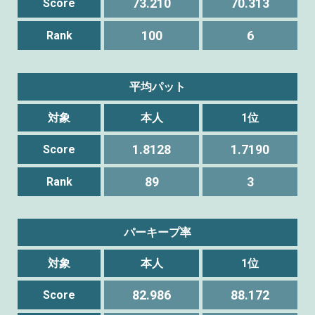
73.210
70.313
Score
100
6
Rank
平均パット
対象
本人
1位
1.8128
1.7190
Score
89
3
Rank
パーキープ率
対象
本人
1位
82.986
88.172
Score