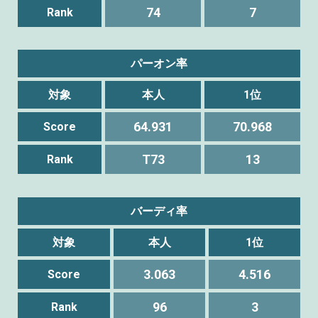
74
7
Rank
パーオン率
対象
本人
1位
64.931
70.968
Score
T73
13
Rank
バーディ率
対象
本人
1位
3.063
4.516
Score
96
3
Rank