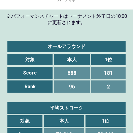
※パフォーマンスチャートはトーナメント終了日の18:00
に更新されます。
オールアラウンド
対象
本人
1位
688
181
Score
96
2
Rank
平均ストローク
対象
本人
1位