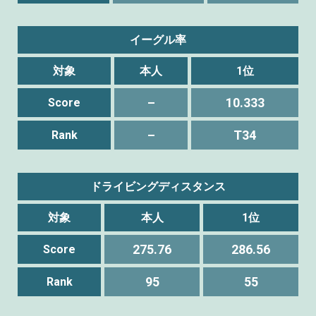
イーグル率
対象
本人
1位
–
10.333
Score
–
T34
Rank
ドライビングディスタンス
対象
本人
1位
275.76
286.56
Score
95
55
Rank