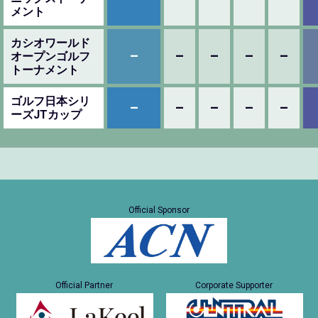
メント
カシオワールド
–
–
–
–
–
オープンゴルフ
トーナメント
ゴルフ日本シリ
–
–
–
–
–
ーズJTカップ
Official Sponsor
Official Partner
Corporate Supporter