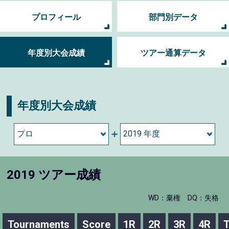
プロフィール
部門別データ
年度別大会成績
ツアー通算データ
年度別大会成績
2019 ツアー成績
WD：棄権
DQ：失格
Tournaments
Score
1R
2R
3R
4R
T