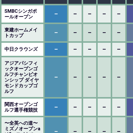
SMBCシンガポ
–
–
–
–
–
ールオープン
東建ホームメイ
–
–
–
–
–
トカップ
–
–
–
–
–
中日クラウンズ
アジアパシフィ
ックオープンゴ
ルフチャンピオ
–
–
–
–
–
ンシップ ダイヤ
モンドカップゴ
ルフ
関西オープンゴ
–
–
–
–
–
ルフ選手権競技
〜全英への道〜
ミズノオープンa
–
–
–
–
–