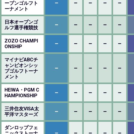
–
–
–
–
–
ープンゴルフト
ーナメント
日本オープンゴ
–
–
–
–
–
ルフ選手権競技
ZOZO CHAMPI
–
–
–
–
–
ONSHIP
マイナビABCチ
ャンピオンシッ
–
–
–
–
–
プゴルフトーナ
メント
HEIWA・PGM C
–
–
–
–
–
HAMPIONSHIP
三井住友VISA太
–
–
–
–
–
平洋マスターズ
ダンロップフェ
–
–
–
–
–
ニックストーナ