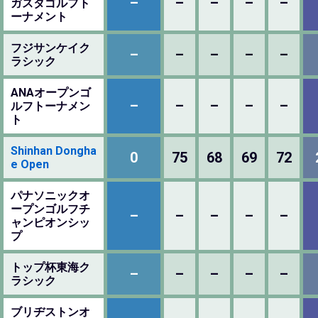
–
–
–
–
–
ガスタゴルフト
ーナメント
フジサンケイク
–
–
–
–
–
ラシック
ANAオープンゴ
–
–
–
–
–
ルフトーナメン
ト
Shinhan Dongha
0
75
68
69
72
e Open
パナソニックオ
ープンゴルフチ
–
–
–
–
–
ャンピオンシッ
プ
トップ杯東海ク
–
–
–
–
–
ラシック
ブリヂストンオ