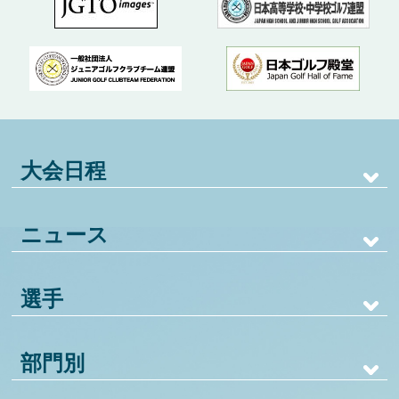
大会日程
ニュース
選手
部門別