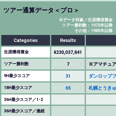
ツアー通算データ＜プロ＞
※データ対象／生涯獲得賞金
ツアー勝利数：1973年以降
その他：1985年以降
Categories
Results
生涯獲得賞金
¥230,037,841
ツアー勝利数
7
※アマチュ
9H最少スコア
31
ダンロップフェニッ
18H最少スコア
65
札幌とうきゅうオー
36H最少スコア／1･2
36H最少スコア／連続