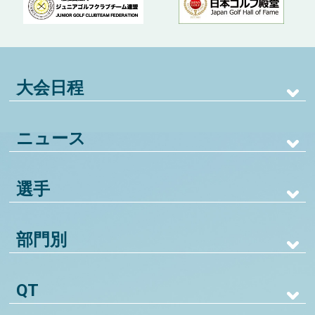
大会日程
ニュース
選手
部門別
QT