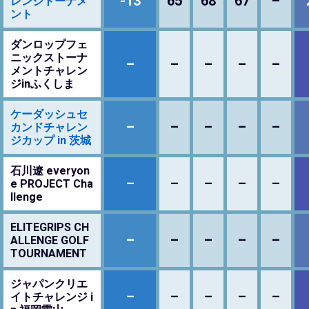
-13
65
68
67
–
レンジトーナメ
ント
ダンロップフェ
ニックストーナ
–
–
–
–
–
メントチャレン
ジinふくしま
ケーダッシュセ
–
–
–
–
–
カンドチャレン
ジカップ in 茨城
石川遼 everyon
–
–
–
–
–
e PROJECT Cha
llenge
ELITEGRIPS CH
–
–
–
–
–
ALLENGE GOLF
TOURNAMENT
ジャパンクリエ
–
–
–
–
–
イトチャレンジ i