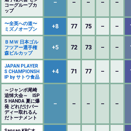
–
–
–
–
–
コーグループカ
ップ
〜全英への道〜
+8
77
75
–
–
ミズノオープン
ＢＭＷ 日本ゴル
+5
72
73
–
–
フツアー選手権
森ビルカップ
JAPAN PLAYER
+4
71
77
–
–
S CHAMPIONSH
IP by サトウ食品
～ジャンボ尾崎
追悼大会～ ISP
S HANDA 夏に爆
–
–
–
–
–
発 どれだけバー
ディー取れるん
だトーナメント
Sansan KBCオ