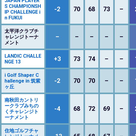
JAPAN PLAYER
S CHAMPIONSH
-2
70
68
73
–
IP CHALLENGE i
n FUKUI
太平洋クラブチ
–
–
–
–
–
ャレンジトーナ
メント
LANDIC CHALLE
+3
73
74
–
–
NGE 13
i Golf Shaper C
-2
70
70
–
–
hallenge in 筑紫
ヶ丘
南秋田カントリ
ークラブみちの
-4
68
72
69
–
くチャレンジト
ーナメント
住地ゴルフチャ