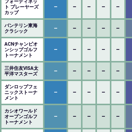
フォーティネッ
–
–
–
–
–
ト プレーヤーズ
カップ
バンテリン東海
–
–
–
–
–
クラシック
ACNチャンピオ
–
–
–
–
–
ンシップゴルフ
トーナメント
三井住友VISA太
–
–
–
–
–
平洋マスターズ
ダンロップフェ
–
–
–
–
–
ニックストーナ
メント
カシオワールド
–
–
–
–
–
オープンゴルフ
トーナメント