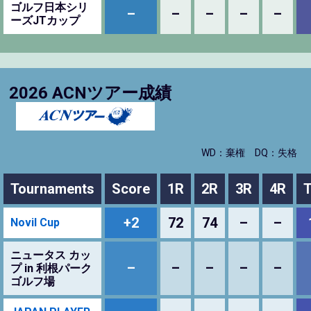
ゴルフ日本シリ
–
–
–
–
–
ーズJTカップ
2026 ACNツアー成績
WD：棄権
DQ：失格
Tournaments
Score
1R
2R
3R
4R
T
+2
72
74
–
–
Novil Cup
ニュータス カッ
–
–
–
–
–
プ in 利根パーク
ゴルフ場