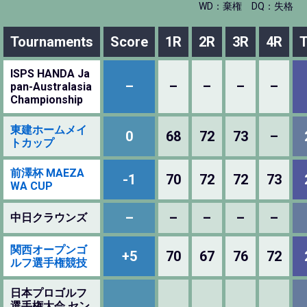
WD：棄権
DQ：失格
Tournaments
Score
1R
2R
3R
4R
T
ISPS HANDA Ja
–
–
–
–
–
pan-Australasia
Championship
東建ホームメイ
0
68
72
73
–
トカップ
前澤杯 MAEZA
-1
70
72
72
73
WA CUP
–
–
–
–
–
中日クラウンズ
関西オープンゴ
+5
70
67
76
72
ルフ選手権競技
日本プロゴルフ
選手権大会 セン