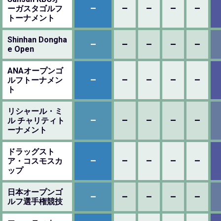
–
–
–
–
–
ーガスタゴルフ
トーナメント
Shinhan Dongha
–
–
–
–
–
e Open
ANAオープンゴ
–
–
–
–
–
ルフトーナメン
ト
リシャール・ミ
–
–
–
–
–
ル チャリティト
ーナメント
ドラッグスト
–
–
–
–
–
ア・コスモスカ
ップ
日本オープンゴ
–
–
–
–
–
ルフ選手権競技