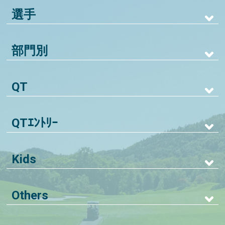
選手
部門別
QT
QTｴﾝﾄﾘｰ
Kids
Others