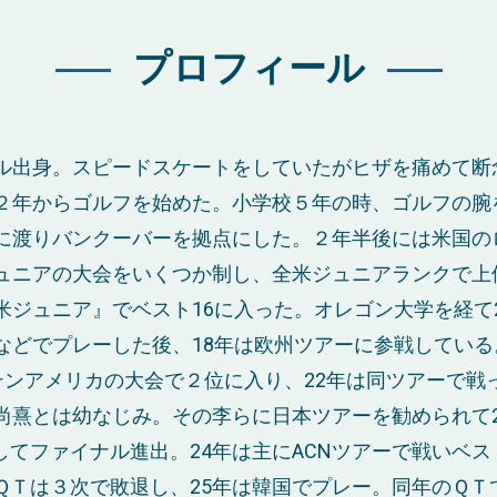
プロフィール
ル出身。スピードスケートをしていたがヒザを痛めて断
２年からゴルフを始めた。小学校５年の時、ゴルフの腕
に渡りバンクーバーを拠点にした。２年半後には米国の
ュニアの大会をいくつか制し、全米ジュニアランクで上位
米ジュニア』でベスト16に入った。オレゴン大学を経て2
などでプレーした後、18年は欧州ツアーに参戦している。
テンアメリカの大会で２位に入り、22年は同ツアーで戦
尚熹とは幼なじみ。その李らに日本ツアーを勧められて2
してファイナル進出。24年は主にACNツアーで戦いベス
ＱＴは３次で敗退し、25年は韓国でプレー。同年のＱＴ