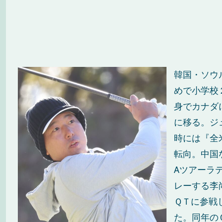
韓国・ソウ
めで小学校
身でカナダ
に移る。ジ
時には『全
転向。中国
Aツアーラ
レーする李
ＱＴに参戦
た。同年の