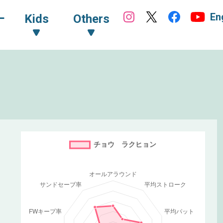
En
ｰ
Kids
Others