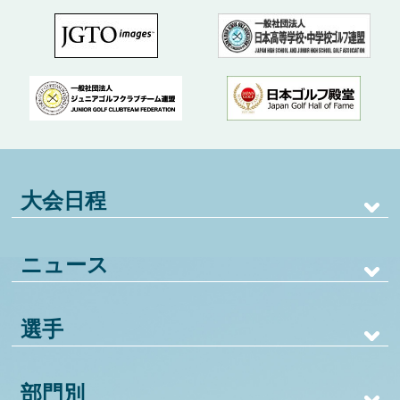
大会日程
ニュース
選手
部門別