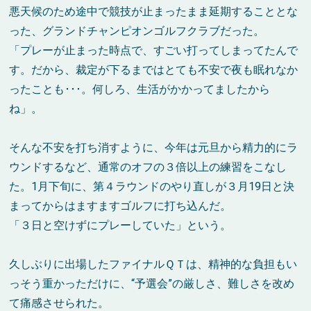
悪天候のため途中で競技が止まったまま延期することとな
った、グランドチャンピオンゴルフクラブだった。
「プレーが止まった時点で、すごい打ってしまってたんで
す。だから、裁定が下るまではとても不安で夜も眠れなか
ったことも･･･。何しろ、生活がかかってましたから
ね」。
そんな不安を打ち消すように、今年は元旦から精力的にラ
ウンドするなど、通常のオフの３倍以上の練習をこなし
た。1月下旬に、第４ラウンドのやり直しが３月19日と決
まってからはますますゴルフに打ち込んだ。
「３日と空けずにプレーしていた」という。
久しぶりに出場したファイナルＱＴは、精神的な負担もい
っそう重かっただけに、“予選会”の厳しさ、難しさを改め
て痛感させられた。