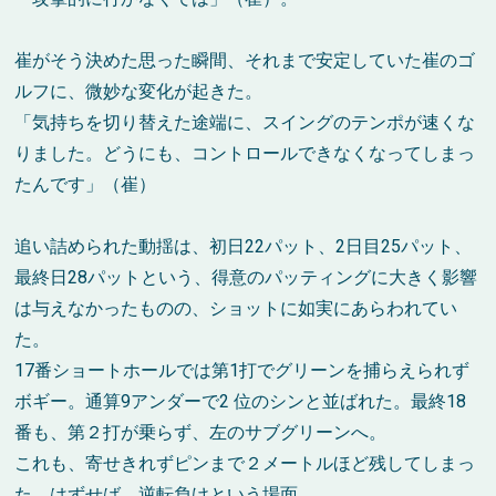
崔がそう決めた思った瞬間、それまで安定していた崔のゴ
ルフに、微妙な変化が起きた。
「気持ちを切り替えた途端に、スイングのテンポが速くな
りました。どうにも、コントロールできなくなってしまっ
たんです」（崔）
追い詰められた動揺は、初日22パット、2日目25パット、
最終日28パットという、得意のパッティングに大きく影響
は与えなかったものの、ショットに如実にあらわれてい
た。
17番ショートホールでは第1打でグリーンを捕らえられず
ボギー。通算9アンダーで2 位のシンと並ばれた。最終18
番も、第２打が乗らず、左のサブグリーンへ。
これも、寄せきれずピンまで２メートルほど残してしまっ
た。はずせば、逆転負けという場面。