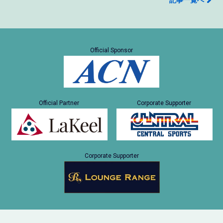
記事一覧へ
Official Sponsor
Official Partner
Corporate Supporter
Corporate Supporter