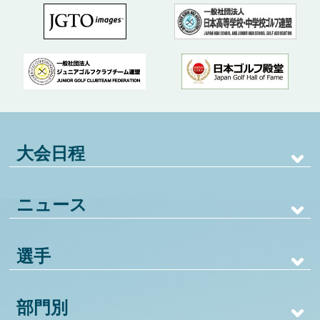
大会日程
ニュース
選手
部門別