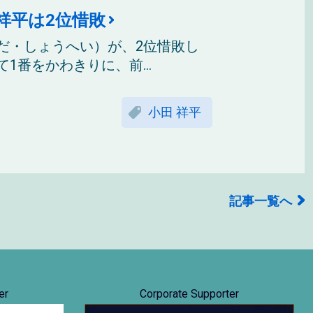
祥平は2位惜敗
だ・しょうへい）が、2位惜敗し
1番をかわきりに、前...
小田 祥平
記事一覧へ
er
Corporate Supporter