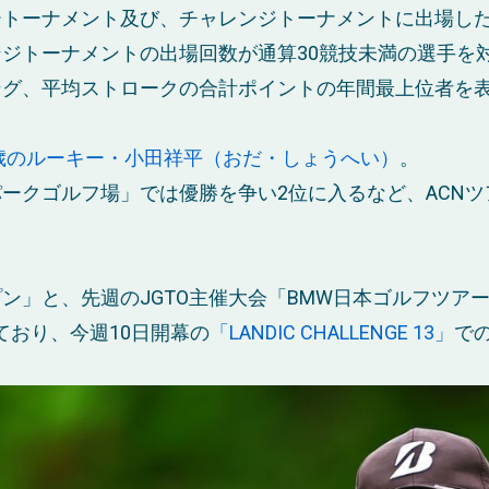
トーナメント及び、チャレンジトーナメントに出場した
ジトーナメントの出場回数が通算30競技未満の選手を対
ング、平均ストロークの合計ポイントの年間最上位者を
2歳のルーキー・小田祥平（おだ・しょうへい）
。
利根パークゴルフ場」では優勝を争い2位に入るなど、ACN
」と、先週のJGTO主催大会「BMW日本ゴルフツアー
ており、今週10日開幕の
「LANDIC CHALLENGE 13」
で