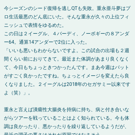
今シーズンのシード復帰を逃し
QT
も失敗。重永亜斗夢はプ
ロ生活最悪のどん底にいた。そんな重永が久々の上位フィ
ニッシュで表情をゆるめた。
この日は２イーグル、４バーディ、ノーボギーの８アンダ
ー
64
。通算
14
アンダーで
2
位に入った。
「いいも悪いもわからないですよ。この試合の出場も２週
間くらい前におりてきて。最近また体調があまり良くなく
て、今日もちょっときつかったんです。まあ今週はパット
がすごく良かったですね。ちょっとイメージを変えたら良
くなりました。２イーグルは2018年のセガサミー以来です
よ（笑）」。
重永と言えば潰瘍性大腸炎を持病に持ち、病と付き合いな
がらツアーを戦っていることはよく知られている。今も体
調は良かったり、悪かったりを繰り返しているようだが、
最近の調子の悪さはそれが原因ではなさそう。