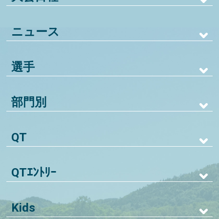
ニュース
選手
部門別
QT
QTｴﾝﾄﾘｰ
Kids