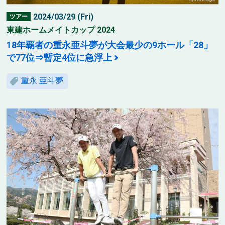
2024/03/29 (Fri)
ツアー
東建ホームメイトカップ 2024
18年覇者の重永亜斗夢が大会最少の9ホール「28」
で77位⇒暫定4位に急浮上
重永 亜斗夢