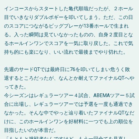
インコースからスタートした亀代順哉だったが、２ホール
目でいきなりダブルボギーを叩いてしまう。ただ、この日
のスコアにつながるビッグプレーが13番ホールで生まれ
る。入った瞬間は見ていなかったものの、自身２度目とな
るホールインワンでスコアを一気に取り戻した。これで気
持ち的にも楽になり、いい流れで最後までやり切れた。
先週のサード
QT
では最終日に
76
を叩いてしまい危うく敗
退するところだったが、なんとか耐えてファイナル
QT
へや
ってきた。
今シーズンはレギュラーツアー４試合、
ABEMA
ツアー５試
合に出場し、レギュラーツアーでは予選を一度も通過でき
なかった。そんな中でやっと辿り着いたファイナル
QT
なだ
けに、このホールインワンを好材料に一つでも上の順位を
目指したいのが本音だ。
「もともと挑戦者なんですけど、もう一回全てを見直し