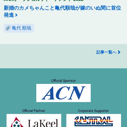
新婚のカメちゃんこと亀代順哉が嫁のいぬ間に首位
発進
亀代 順哉
記事一覧へ
Official Sponsor
Official Partner
Corporate Supporter