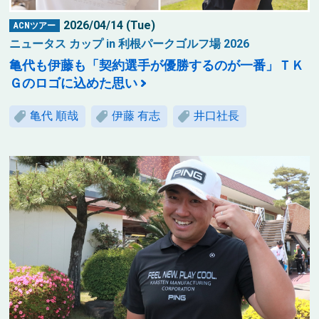
2026/04/14 (Tue)
ACNツアー
ニュータス カップ in 利根パークゴルフ場 2026
亀代も伊藤も「契約選手が優勝するのが一番」ＴＫ
Ｇのロゴに込めた思い
亀代 順哉
伊藤 有志
井口社長