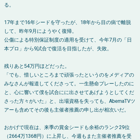
る。
17
年まで
16
年シードを守ったが、
18
年から目の病で離脱
して、昨年
9
月にようやく復帰。
公傷による特別保証制度の適用を受けて、今年
7
月の「日
本プロ」から
9
試合で復活を目指したが、失敗。
残りあと
54
万円ほどだった。
「でも、惜しいところまで頑張ったというのをメディアの
みなさんが報道してくださって。一生懸命プレーしたのに
と、心に響いて僕を試合にに出させてあげようとしてくだ
さった方々がいた」と、出場資格を失っても、
AbemaTV
ツ
アーも含めてその後も主催者推薦の申し出が相次いだ。
おかげで現在は、来季の賞金シードも余裕のランク
29
位
（
2664
万
1368
円）に上昇し、今週もまた主催者推薦を受