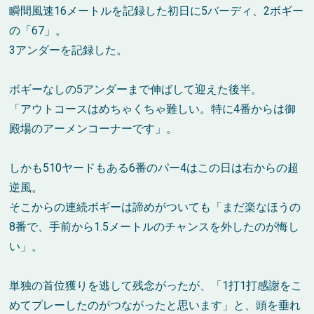
瞬間風速
16
メートルを記録した初日に
5
バーディ、
2
ボギー
の「
67
」。
3
アンダーを記録した。
ボギーなしの
5
アンダーまで伸ばして迎えた後半。
「アウトコースはめちゃくちゃ難しい。特に
4
番からは御
殿場のアーメンコーナーです」。
しかも
510
ヤードもある
6
番のパー
4
はこの日は右からの超
逆風。
そこからの連続ボギーは諦めがついても「まだ楽なほうの
8
番で、手前から
1.5
メートルのチャンスを外したのが悔し
い」。
単独の首位獲りを逃して残念がったが、「
1
打
1
打感謝をこ
めてプレーしたのがつながったと思います」と、頭を垂れ