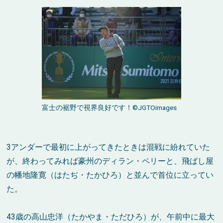
富士の裾野で視界良好です！
©JGTOimages
3
アンダーで最初に上がってきたときは混戦に紛れていた
が、終わってみれば豪州のディラン・ペリーと、飛ばし屋
の幡地隆寛（はたぢ・たかひろ）と並んで首位に立ってい
た。
43
歳の高山忠洋（たかやま・ただひろ）が、午前中に最大