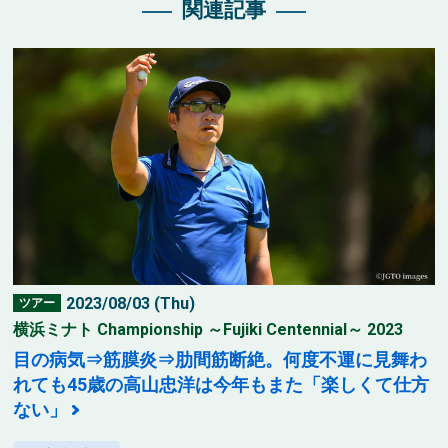
関連記事
2023/08/03 (Thu)
ツアー
横浜ミナト Championship ～Fujiki Centennial～ 2023
目の病気⇒筋膜炎⇒肋間筋断絶。何度不運に見舞わ
れても45歳の高山忠洋は今年もまた「楽しくて仕方
ない」