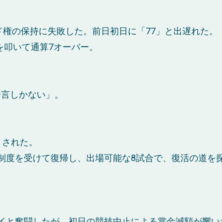
ード権の保持に失敗した。前日初日に「77」と出遅れた。
」を叩いて通算7オーバー。
一言しかない」。
くされた。
制度を受けて復帰し、出場可能な8試合で、復活の道を
イと奮闘したが、初日の競技中止による賞金減額が響い