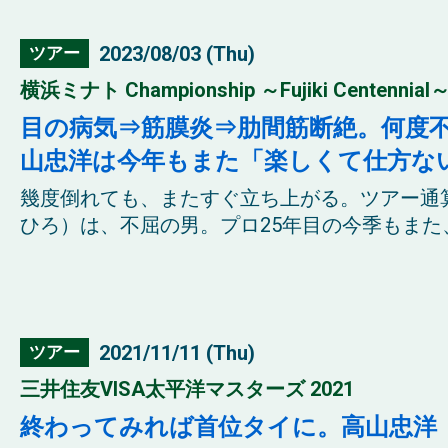
2023/08/03 (Thu)
ツアー
横浜ミナト Championship ～Fujiki Centennial～
目の病気⇒筋膜炎⇒肋間筋断絶。何度不
山忠洋は今年もまた「楽しくて仕方な
幾度倒れても、またすぐ立ち上がる。ツアー通
ひろ）は、不屈の男。プロ25年目の今季もまた、
2021/11/11 (Thu)
ツアー
三井住友VISA太平洋マスターズ 2021
終わってみれば首位タイに。高山忠洋「