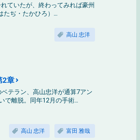
紛れていたが、終わってみれば豪州
ぢ・たかひろ）...
高山 忠洋
2章
のベテラン、高山忠洋が通算7アン
で離脱。同年12月の手術...
高山 忠洋
富田 雅哉