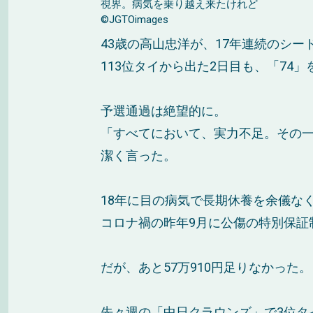
視界。病気を乗り越え来たけれど
©JGTOimages
43歳の高山忠洋が、17年連続のシ
113位タイから出た2日目も、「74
予選通過は絶望的に。
「すべてにおいて、実力不足。その
潔く言った。
18年に目の病気で長期休養を余儀な
コロナ禍の昨年9月に公傷の特別保証
だが、あと57万910円足りなかった。
先々週の「中日クラウンズ」で3位タ