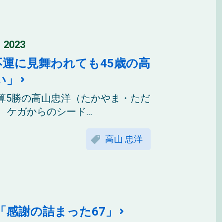
 2023
運に見舞われても45歳の高
い」
算5勝の高山忠洋（たかやま・ただ
ケガからのシード...
高山 忠洋
感謝の詰まった67」