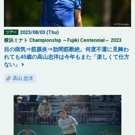
2023/08/03 (Thu)
ツアー
横浜ミナト Championship ～Fujiki Centennial～ 2023
目の病気⇒筋膜炎⇒肋間筋断絶。何度不運に見舞わ
れても45歳の高山忠洋は今年もまた「楽しくて仕方
ない」
高山 忠洋