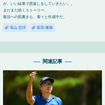
が、いい結果で恩返しをしていきたい」。
まだまだ続くストーリー。
復活への筋書きも、着々と作成中だ。
高山 忠洋
富田 雅哉
関連記事