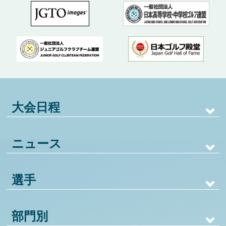
大会日程
ニュース
選手
部門別