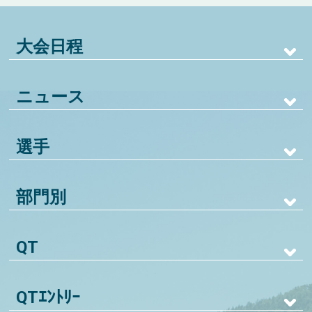
大会日程
ニュース
選手
部門別
QT
QTｴﾝﾄﾘｰ