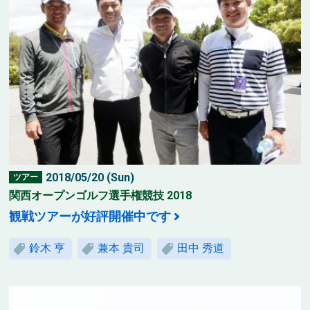
2018/05/20 (Sun)
ツアー
関西オープンゴルフ選手権競技 2018
観戦ツアーが好評開催中です
鈴木 亨
兼本 貴司
田中 秀道