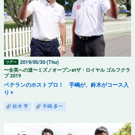
2019/05/30 (Thu)
ツアー
〜全英への道〜ミズノオープンatザ・ロイヤル ゴルフクラ
ブ 2019
ベテランのホストプロ！ 手嶋が、鈴木がコース入
り
鈴木 亨
手嶋 多一