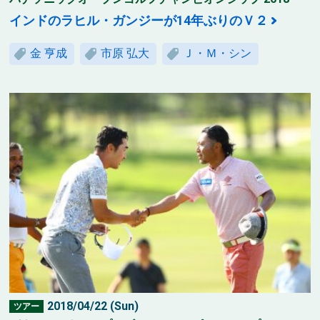
インドのラヒル・ガンジーが14年ぶりのＶ２
金 亨成
市原 弘大
Ｊ・Ｍ・シン
2018/04/22 (Sun)
ツアー