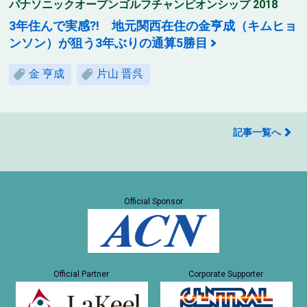
パナソニックオープンゴルフチャンピオンシップ 2018
3年住んで実感?! 地元関西在住の金亨成（キムヒョ
ンソン）が狙う3年ぶりの通算5勝目
金 亨成
片山 晋呉
記事一覧へ
Official Sponsor
Official Partner
Corporate Supporter