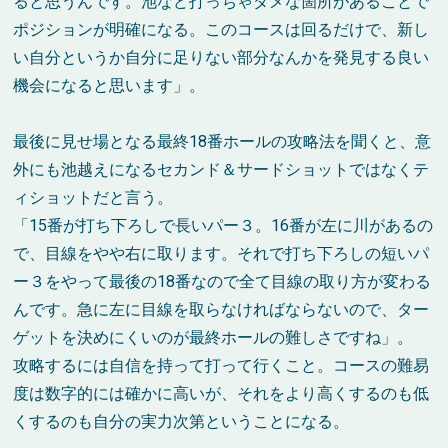
ると思うんです。池など打っちゃダメな箇所があることで
ポジションが明確になる。このコースは回るだけで、新し
い自分というか自分に足りない部分なんかを発見する良い
機会になると思います」。
最後に見せ場となる最終18番ホールの攻略法を聞くと、意
外にも池越えになるセカンド＆サードショットではなくテ
ィショットだと言う。
「15番が打ち下ろしで長いパー３。16番が左に川があるの
で、目線をやや右に取ります。それで打ち下ろしの短いパ
ー３をやって最後の18番なので全て目線の取り方が変わる
んです。急に左に目線を取らなければならないので、ター
ゲットを決めにくいのが最終ホールの難しさですね」。
攻略するには自信を持って打って行くこと。コースの難易
度は数字的には確かに高いが、それをより高くするのも低
くするのも自分の実力次第ということになる。