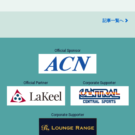
記事一覧へ
Official Sponsor
Official Partner
Corporate Supporter
Corporate Supporter