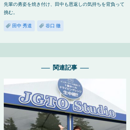
先輩の勇姿を焼き付け、田中も恩返しの気持ちを背負って
挑む。
田中 秀道
谷口 徹
関連記事