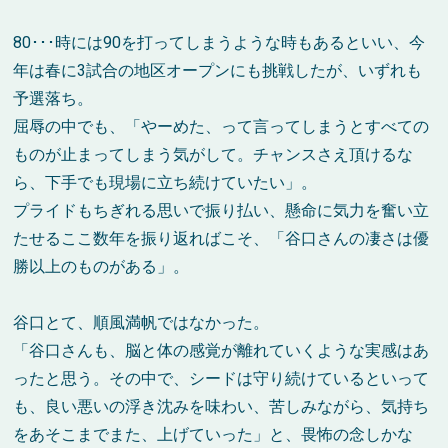
80･･･時には90を打ってしまうような時もあるといい、今
年は春に3試合の地区オープンにも挑戦したが、いずれも
予選落ち。
屈辱の中でも、「やーめた、って言ってしまうとすべての
ものが止まってしまう気がして。チャンスさえ頂けるな
ら、下手でも現場に立ち続けていたい」。
プライドもちぎれる思いで振り払い、懸命に気力を奮い立
たせるここ数年を振り返ればこそ、「谷口さんの凄さは優
勝以上のものがある」。
谷口とて、順風満帆ではなかった。
「谷口さんも、脳と体の感覚が離れていくような実感はあ
ったと思う。その中で、シードは守り続けているといって
も、良い悪いの浮き沈みを味わい、苦しみながら、気持ち
をあそこまでまた、上げていった」と、畏怖の念しかな