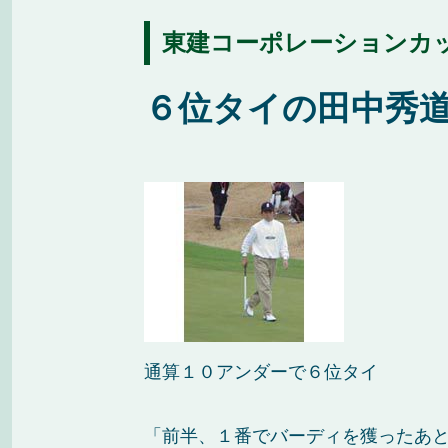
東建コーポレーションカップ
６位タイの田中秀
通算１０アンダーで６位タイ
「前半、１番でバーディを獲ったあ