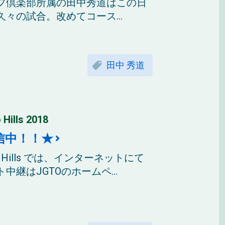
フ倶楽部所属の田中秀道はこの日
々の試合。改めてコース...
田中 秀道
ls 2018
信中！！★
 Hills では、インターネットにて
継はJGTOのホームペ...