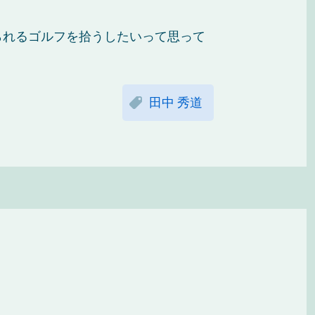
）
られるゴルフを拾うしたいって思って
田中 秀道