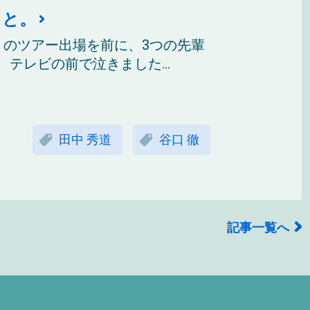
こと。
りのツアー出場を前に、3つの先輩
テレビの前で泣きました...
田中 秀道
谷口 徹
記事一覧へ