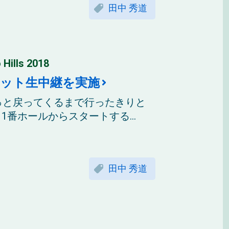
田中 秀道
ls 2018
ネット生中継を実施
っと戻ってくるまで行ったきりと
番ホールからスタートする...
田中 秀道