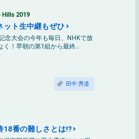
ls 2019
ネット生中継もぜひ
。記念大会の今年も毎日、NHKで放
！早朝の第1組から最終...
田中 秀道
18番の難しさとは!?