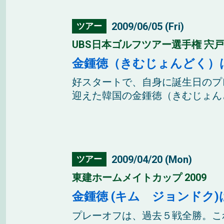
2009/06/05 (Fri)
ツアー
UBS日本ゴルフツアー選手権 宍戸ヒ
金鍾徳（きむじょんどく）
好スタートで、自身に誕生日のプ
迎えた韓国の金鍾徳（きむじょんど
2009/04/20 (Mon)
ツアー
東建ホームメイトカップ 2009
金鍾徳 (キム ジョンドク
プレーオフは、過去５戦全勝。こ