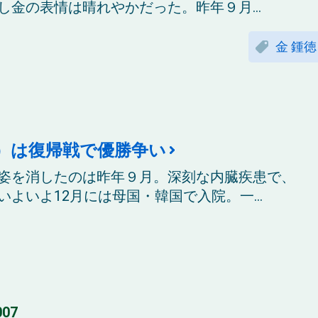
金の表情は晴れやかだった。昨年９月...
金 鍾徳
）は復帰戦で優勝争い
姿を消したのは昨年９月。深刻な内臓疾患で、
よいよ12月には母国・韓国で入院。一...
07