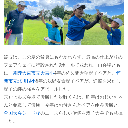
競技は、この夏の猛暑にもかかわらず、最高の仕上がりの
フェアウェイに特設された9ホールで競われ、両会場とも
に、
常陸大宮市立大宮小
4年の佐久間大聖親子ペアと、
笠
間市立北川根小
5年の浅野友貴親子ペアが、連覇を果たし
親子の絆の強さをアピールした。
宍戸ヒルズ会場で優勝した浅野くんは、昨年はおじいちゃ
んと参戦して優勝、今年はお母さんとペアを組み優勝と、
全国大会シード校
のエースらしい活躍を親子大会でも発揮
した。