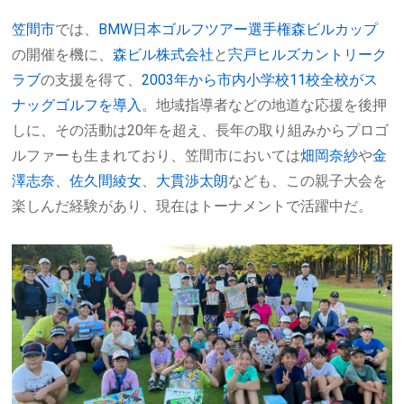
笠間市
では、
BMW日本ゴルフツアー選手権森ビルカップ
の開催を機に、
森ビル株式会社
と
宍戸ヒルズカントリーク
ラブ
の支援を得て、
2003年から市内小学校11校全校がス
ナッグゴルフを導入
。地域指導者などの地道な応援を後押
しに、その活動は20年を超え、長年の取り組みからプロゴ
ルファーも生まれており、笠間市においては
畑岡奈紗
や
金
澤志奈
、
佐久間綾女
、
大貫渉太朗
なども、この親子大会を
楽しんだ経験があり、現在はトーナメントで活躍中だ。