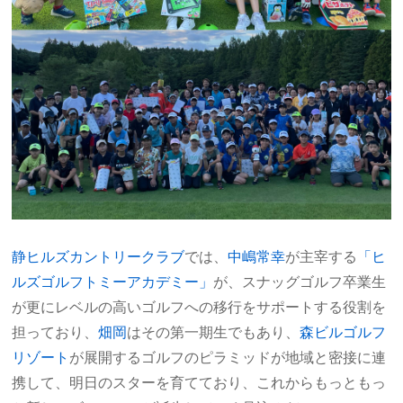
静ヒルズカントリークラブ
では、
中嶋常幸
が主宰する
「ヒ
ルズゴルフトミーアカデミー」
が、スナッグゴルフ卒業生
が更にレベルの高いゴルフへの移行をサポートする役割を
担っており、
畑岡
はその第一期生でもあり、
森ビルゴルフ
リゾート
が展開するゴルフのピラミッドが地域と密接に連
携して、明日のスターを育てており、これからもっともっ