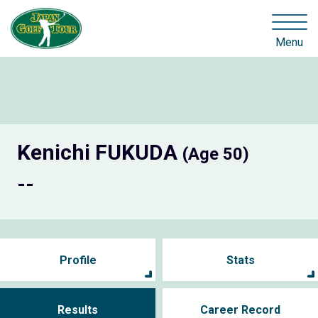
Menu
Kenichi FUKUDA
(Age 50)
--
Profile
Stats
Results
Career Record