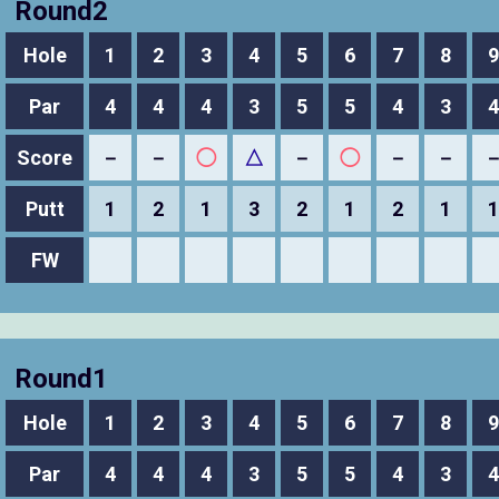
Round2
Hole
1
2
3
4
5
6
7
8
9
Par
4
4
4
3
5
5
4
3
4
Score
－
－
◯
△
－
◯
－
－
Putt
1
2
1
3
2
1
2
1
1
FW
Round1
Hole
1
2
3
4
5
6
7
8
9
Par
4
4
4
3
5
5
4
3
4