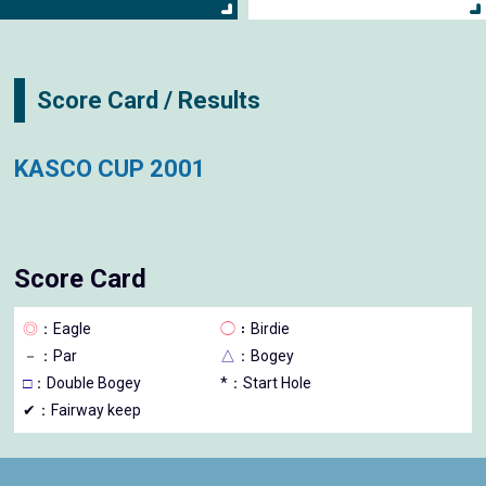
Score Card / Results
KASCO CUP 2001
Score Card
◎
：Eagle
◯
：Birdie
－
：Par
△
：Bogey
□
：Double Bogey
*：Start Hole
✔：Fairway keep