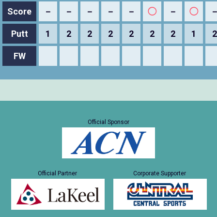
Score
－
－
－
－
－
◯
－
◯
Putt
1
2
2
2
2
2
2
1
2
FW
Official Sponsor
Official Partner
Corporate Supporter