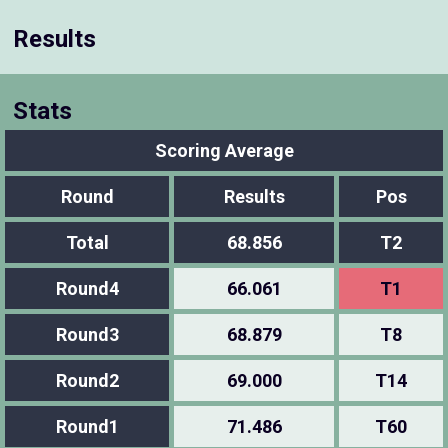
Results
Stats
Scoring Average
Round
Results
Pos
Total
68.856
T2
Round4
66.061
T1
Round3
68.879
T8
Round2
69.000
T14
Round1
71.486
T60