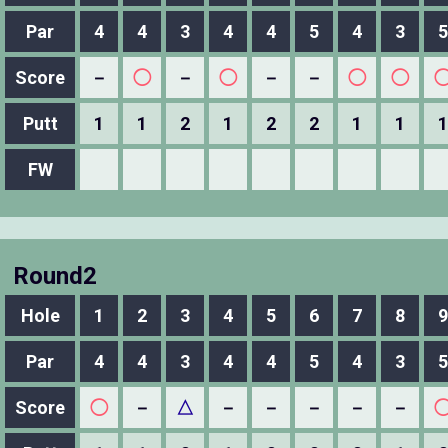
Par
4
4
3
4
4
5
4
3
5
Score
－
◯
－
◯
－
－
◯
◯
Putt
1
1
2
1
2
2
1
1
1
FW
Round2
Hole
1
2
3
4
5
6
7
8
9
Par
4
4
3
4
4
5
4
3
5
Score
◯
－
△
－
－
－
－
－