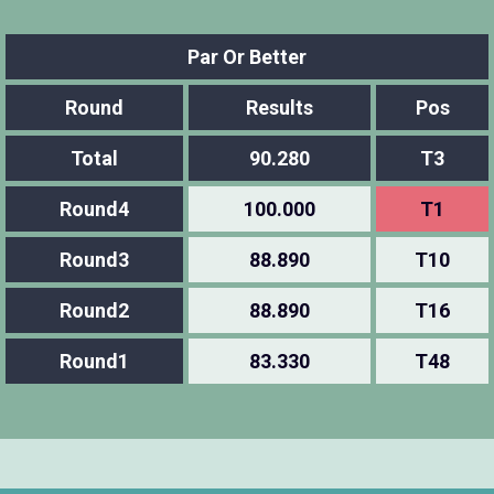
Par Or Better
Round
Results
Pos
Total
90.280
T3
Round4
100.000
T1
Round3
88.890
T10
Round2
88.890
T16
Round1
83.330
T48