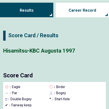
Results
Career Record
Score Card / Results
Hisamitsu-KBC Augusta 1997
Score Card
◎
：Eagle
◯
：Birdie
－
：Par
△
：Bogey
□
：Double Bogey
*：Start Hole
✔：Fairway keep