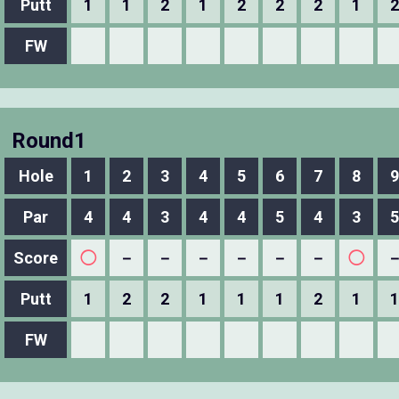
Putt
1
1
2
1
2
2
2
1
2
FW
Round1
Hole
1
2
3
4
5
6
7
8
9
Par
4
4
3
4
4
5
4
3
5
Score
◯
－
－
－
－
－
－
◯
Putt
1
2
2
1
1
1
2
1
1
FW