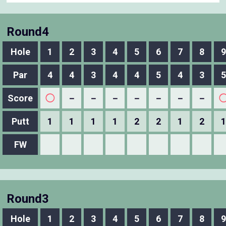
Round4
Hole
1
2
3
4
5
6
7
8
9
Par
4
4
3
4
4
5
4
3
5
Score
◯
－
－
－
－
－
－
－
Putt
1
1
1
1
2
2
1
2
1
FW
Round3
Hole
1
2
3
4
5
6
7
8
9