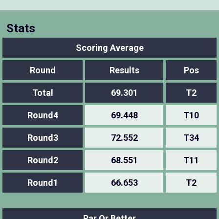
Stats
Scoring Average
Round
Results
Pos
Total
69.301
T2
Round4
69.448
T10
Round3
72.552
T34
Round2
68.551
T11
Round1
66.653
T2
Par Or Better