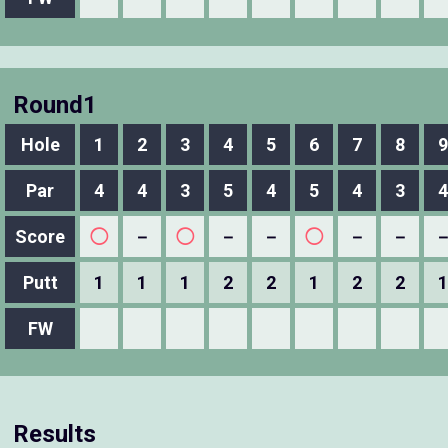
Round1
Hole
1
2
3
4
5
6
7
8
9
Par
4
4
3
5
4
5
4
3
4
Score
◯
－
◯
－
－
◯
－
－
Putt
1
1
1
2
2
1
2
2
1
FW
Results