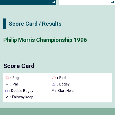
Score Card / Results
Philip Morris Championship 1996
Score Card
◎
：Eagle
◯
：Birdie
－
：Par
△
：Bogey
□
：Double Bogey
*：Start Hole
✔：Fairway keep