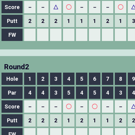
Score
－
－
△
◯
－
－
－
◯
Putt
2
2
2
1
1
1
2
1
3
FW
Round2
Hole
1
2
3
4
5
6
7
8
9
Par
4
4
3
5
4
5
4
3
4
Score
－
－
－
◯
－
◯
－
－
Putt
2
2
2
1
2
1
1
2
2
FW