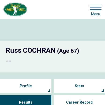
Menu
Russ COCHRAN
(Age 67)
--
Profile
Stats
Results
Career Record