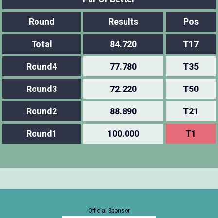
Round
Results
Pos
Total
84.720
T17
Round4
77.780
T35
Round3
72.220
T50
Round2
88.890
T21
Round1
100.000
T1
Official Sponsor