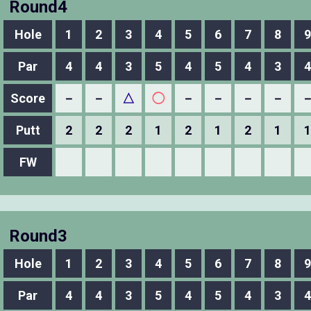
Round4
Hole
1
2
3
4
5
6
7
8
9
Par
4
4
3
5
4
5
4
3
4
Score
－
－
△
◯
－
－
－
－
Putt
2
2
2
1
2
1
2
1
1
FW
Round3
Hole
1
2
3
4
5
6
7
8
9
Par
4
4
3
5
4
5
4
3
4