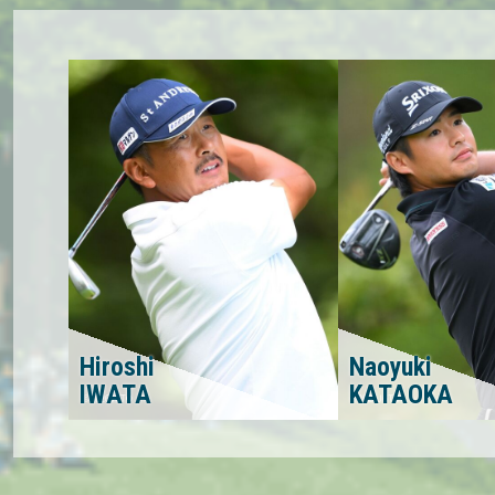
Hiroshi
Naoyuki
IWATA
KATAOKA