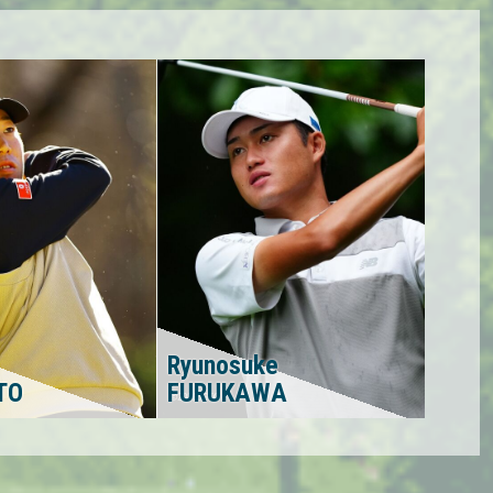
Ryunosuke
TO
FURUKAWA