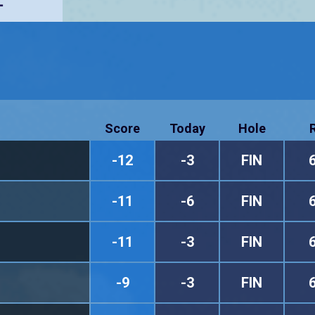
ー
Score
Today
Hole
-12
-3
FIN
-11
-6
FIN
-11
-3
FIN
-9
-3
FIN