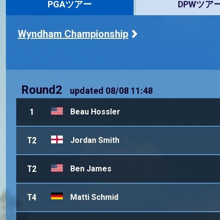
PGAツアー
DPWツア
Wyndham Championship
Round2
updated
08/08 11:48
1
Beau Hossler
T2
Jordan Smith
T2
Ben James
T4
Matti Schmid