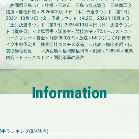
（静岡県三島市）＜後援＞三島市 三島市観光協会 三島商工会
議所＜開催日程＞2026年10月１日（木）予選ラウンド（第1日）
2026年10月２日（金）予選ラウンド（第2日）2026年10月３日
（土）決勝ラウンド（第3日）2026年10月４日（日）決勝ラウン
ド（最終日）＜出場選手＞調整中＜競技方法＞72ホールズ・スト
ロークプレー＜賞金＞1億5000万円＜放送＞BSフジにて4日間ラ
イブ中継予定💊「株式会社コスモス薬品」＜代表＞横山英昭・代
表取締役社長 ＜所在地＞福岡県福岡市＜創業＞1983年＜事業
内容＞ドラッグストア・調剤薬局の経営
Information
 有資格選手ランキング(8/4時点)