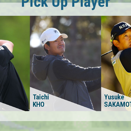
Pick Up Player
Taichi
Yusuke
KHO
SAKAMO