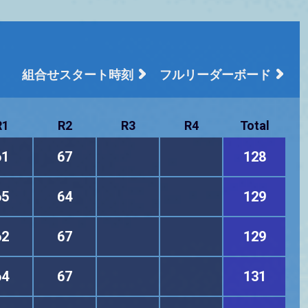
組合せスタート時刻
フルリーダーボード
R1
R2
R3
R4
Total
61
67
128
65
64
129
62
67
129
64
67
131