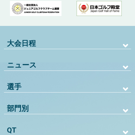
大会日程
ニュース
選手
部門別
QT