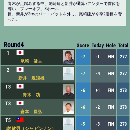
青木が足踏みする中、尾崎建と新井が通算7アンダーで首位を
奪い、プレーオフ。3ホール
目、新井が3mのパー・パットを外し、尾崎建が今季2勝目を奪
った。
Round4
Score
Today
Hole
Total
1
-7
-1
FIN
277
尾崎 健夫
2
-7
-4
FIN
277
新井 規矩雄
T3
-6
+1
FIN
278
青木 功
T3
-6
-2
FIN
278
倉本 昌弘
T5
-5
-3
FIN
279
謝 敏男（シャ ビンナン）