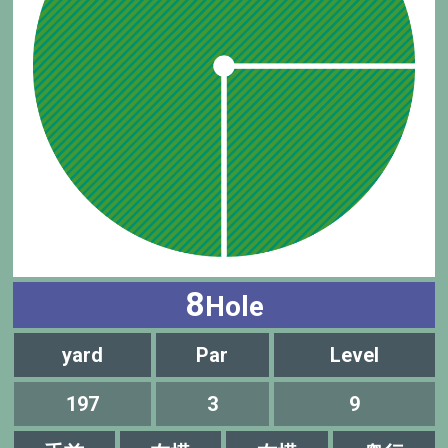
8
Hole
yard
Par
Level
197
3
9