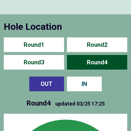
Hole Location
Round1
Round2
Round3
Round4
OUT
IN
Round4
updated
03/25 17:25