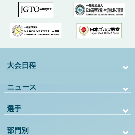
大会日程
ニュース
選手
部門別