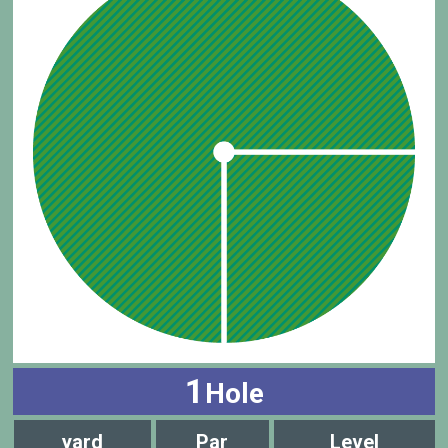
1
Hole
yard
Par
Level