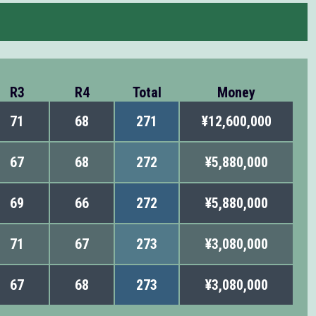
R3
R4
Total
Money
71
68
271
¥12,600,000
67
68
272
¥5,880,000
69
66
272
¥5,880,000
71
67
273
¥3,080,000
67
68
273
¥3,080,000