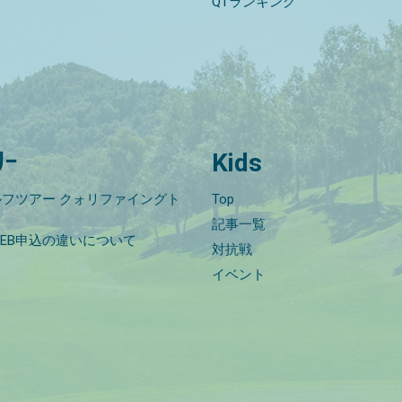
QTランキング
ﾘｰ
Kids
フツアー クォリファイングト
Top
記事一覧
EB申込の違いについて
対抗戦
イベント