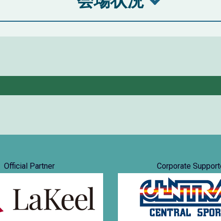
会場状況
Official Partner
Corporate Support