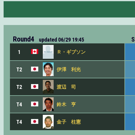
Round4
S
updated
06/29 19:45
1
Ｒ・ギブソン
T2
伊澤 利光
T2
渡辺 司
T4
鈴木 亨
T4
金子 柱憲