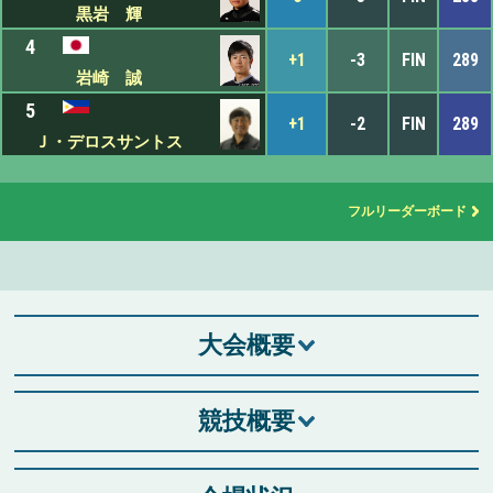
黒岩 輝
4
+1
-3
FIN
289
岩崎 誠
5
+1
-2
FIN
289
Ｊ・デロスサントス
フルリーダーボード
大会概要
競技概要