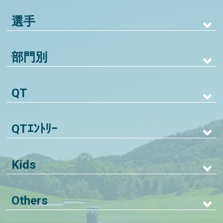
選手
部門別
QT
QTｴﾝﾄﾘｰ
Kids
Others