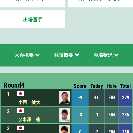
出場選手
大会概要
競技概要
会場状況
Round4
Score
Today
Hole
Total
1
-9
+1
FIN
279
小西 健太
2
-3
-1
FIN
285
@米澤 蓮
3
0
-3
FIN
288