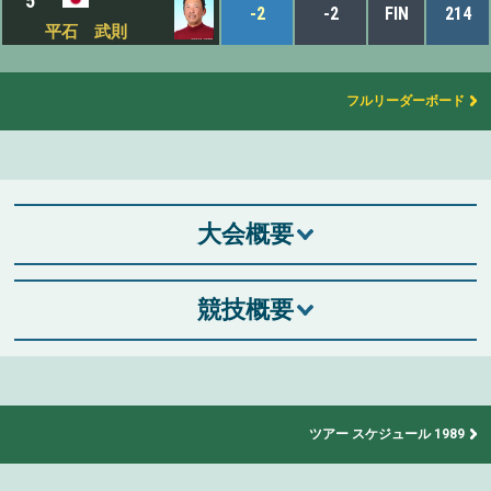
5
-2
-2
FIN
214
平石 武則
フルリーダーボード
大会概要
競技概要
ツアー スケジュール 1989