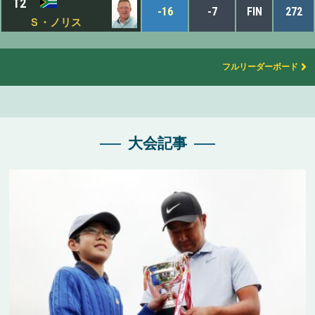
T2
-16
-7
FIN
272
Ｓ・ノリス
フルリーダーボード
大会記事