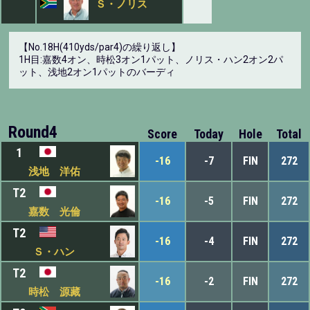
Ｓ・ノリス
【No.18H(410yds/par4)の繰り返し】
1H目:嘉数4オン、時松3オン1パット、ノリス・ハン2オン2パ
ット、浅地2オン1パットのバーディ
Round4
Score
Today
Hole
Total
1
-16
-7
FIN
272
浅地 洋佑
T2
-16
-5
FIN
272
嘉数 光倫
T2
-16
-4
FIN
272
Ｓ・ハン
T2
-16
-2
FIN
272
時松 源藏