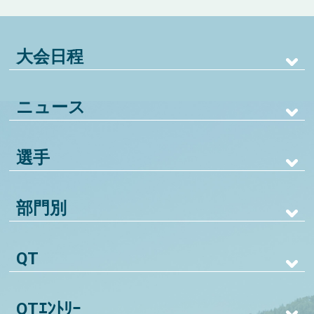
大会日程
ニュース
選手
部門別
QT
QTｴﾝﾄﾘｰ