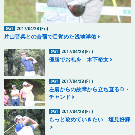
2017/04/28 (Fri)
DAY1
片山晋呉との合宿で目覚めた浅地洋佑
2017/04/28 (Fri)
DAY1
優勝でお礼を 木下裕太
2017/04/28 (Fri)
DAY1
左肩からの故障から立ち直るＤ・
チャンド
2017/04/28 (Fri)
DAY1
もっと攻めていきたい 塩見好輝