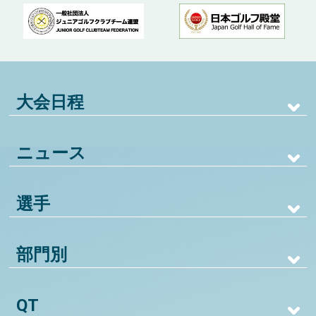
大会日程
ニュース
選手
部門別
QT